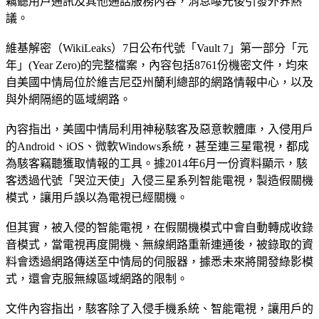
竊聽用戶通訊及其他通話服務內容，消息曝光後引發外界熱
議。
維基解密（WikiLeaks）7日公布代號「Vault 7」第一部分「元
年」(Year Zero)的完整檔案，內容包括8761份機密文件，均來
自美國中情局位於維吉尼亞州蘭利總部的網路情報中心，以及
與外網隔絕的區域網路。
內容指出，美國中情局利用神秘駭客及惡意軟體庫，入侵用戶
的Android、iOS、微軟Windows系統，甚至連三星電視，都成
為駭客竊聽獲取情報的工具。據2014年6月一份資料顯示，駭
客透過代號「哭泣天使」入侵三星系列智能電視，製造假關機
模式，讓用戶誤以為電視已經關機。
但其實，被入侵的智能電視，在假關機模式中會自動轉成收錄
音模式，當電視再度開機、無線網路重新連通後，被錄取的資
料會透過網路傳送至中情局的伺服器，據悉未來將開發綠影模
式，還會克服無線區域網路的限制。
文件內容指出，駭客除了入侵手機系統、智能電視，讓用戶的