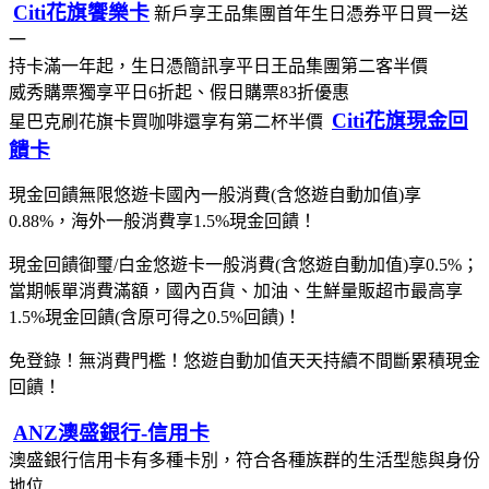
Citi花旗饗樂卡
新戶享王品集團首年生日憑券平日買一送
一
持卡滿一年起，生日憑簡訊享平日王品集團第二客半價
威秀購票獨享平日6折起、假日購票83折優惠
Citi花旗現金回
星巴克刷花旗卡買咖啡還享有第二杯半價
饋卡
現金回饋無限悠遊卡國內一般消費(含悠遊自動加值)享
0.88%，海外一般消費享1.5%現金回饋！
現金回饋御璽/白金悠遊卡一般消費(含悠遊自動加值)享0.5%；
當期帳單消費滿額，國內百貨、加油、生鮮量販超市最高享
1.5%現金回饋(含原可得之0.5%回饋)！
免登錄！無消費門檻！悠遊自動加值天天持續不間斷累積現金
回饋！
ANZ澳盛銀行-信用卡
澳盛銀行信用卡有多種卡別，符合各種族群的生活型態與身份
地位