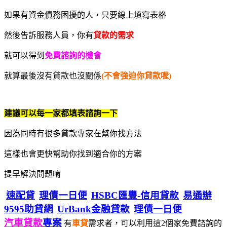
如果有資金債務困擾的人，只要線上填寫表格
然後告訴服務人員，你有
貸款的需求
就可以得到
免費諮詢的機會
就算最後沒有貸款也沒關係
(不會強迫你貸款喔)
建議可以每一家都填表諮詢一下
因為同時有很多貸款專家在幫你找方法
這樣也會更快幫助你找到適合你的方案
提早解決問題唷
速配貸
理債一日便
HSBC匯豐-信用貸款
易通辦
9595助貸網
UrBank金融貸款
理債一日便
汽車貸款
專案
有
車貸
需求者，可以利用這2個家免費諮詢的