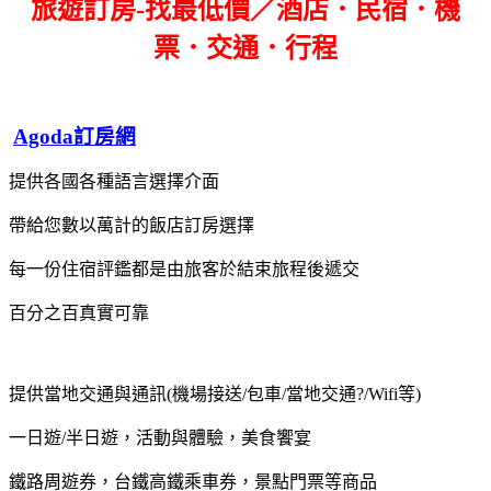
旅遊訂房-找最低價／酒店．民宿．機
票．交通．行程
Agoda訂房網
提供各國各種語言選擇介面
帶給您數以萬計的飯店訂房選擇
每一份住宿評鑑都是由旅客於結束旅程後遞交
百分之百真實可靠
提供當地交通與通訊(機場接送/包車/當地交通?/Wifi等)
一日遊/半日遊，活動與體驗，美食饗宴
鐵路周遊券，台鐵高鐵乘車券，景點門票等商品