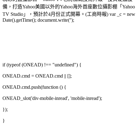
備，打造Yahoo美國以外的Yahoo海外首座數位攝影棚「Yahoo
TV Studio」，預計於4月份正式開幕。(工商時報) var _c = new
Date().getTime(); document.write('');
if (typeof (ONEAD) !== "undefined") {
ONEAD.cmd = ONEAD.cmd || [];
ONEAD.cmd.push(function () {
ONEAD_slot('div-mobile-inread', 'mobile-inread');
});
}