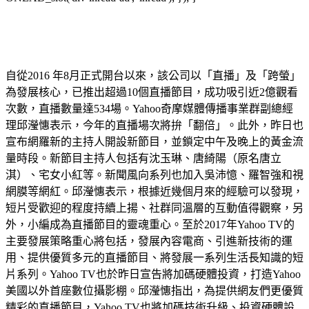
自從2016 年8月正式開台以來，該公司以「直播」及「跨螢」
為發展核心，已推出超過10個直播節目，成功吸引近2億觀看
次數，直播數量達534場。Yahoo奇摩媒體傳播事業群副總經
理邱瀅憓表示，今年的直播場次將拚「翻倍」。此外，昨日也
宣布網羅新的主持人開設新節目，並鎖定中午及晚上的黃金流
量時段。新節目主持人包括有沈玉琳、唐綺陽（原名唐立
淇）、宅女小紅等。新聞風向系列也加入吳沛憶、羅智強和視
網膜等網紅。邱瀅憓表示，根據近幾個月來的經驗可以發現，
短片受歡迎的程度持續上揚、社群同溫層的互動值得觀察，另
外，小編成為直播節目的靈魂重心。至於2017年Yahoo TV的
主要發展策略重心將包括，發展內容電商、引進新技術的運
用、提供優質多元的直播節目、將發展一系列生活長知識的短
片系列。Yahoo TV也於昨日宣告將加碼硬體投資，打造Yahoo
美國以外首座數位攝影棚。邱瀅憓指出，為提供網友們更優質
精彩的直播節目，Yahoo TV也將加碼技術升級、投資硬體設