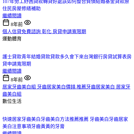
107年勞工紓困貸款
轉貸好處
該如何整合負債
結婚基金貸款
原
住民房屋修繕補助
繼續閱讀
8年前
個人信貸免費諮詢 彰化 房貸申請寬限期
運動體育
護士貸款
青年結婚貸款
貸款多久會下來
台灣銀行房貸試算表
房
貸申請寬限期
繼續閱讀
8年前
居家牙齒美白組 牙齒居家美白價錢.推薦牙齒居家美白 居家牙
齒美白組
數位生活
快速居家牙齒美白
牙齒美白方法推薦
推薦 牙齒美白
牙齒居家
美白注意事項
牙齒黃黃的牙膏
繼續閱讀