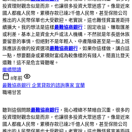
投資理財觀念似是而非，也讓很多投資大眾迷惑了。像是近來
國人都瘋人民幣，累積存款已達2千億人民幣，甚至保險公司
推出的人民幣保單也大受歡迎。老實說，這也難怪貧富差距持
續擴大。我的想法是這樣
最難協商銀行
：固定收益、賺取匯差
或利差，基本上是資金大戶或法人機構，不然就是年長退休族
要留意的事情，但絕對不是年輕人、中產階級甚至是一般上班
族應該去做的投資選項
最難協商銀行
，如果你這樣做，講白話
一點，想要翻身或累積財富成為較像樣的有錢人，簡直比登天
還難！這不是危言聳聽喔。
繼續閱讀
8年前
最難協商銀行 企業貸款的諮詢專家 宜蘭
職場甘苦
聽到這個問題
最難協商銀行
，我心裡總不禁暗自沉重，很多的
投資理財觀念似是而非，也讓很多投資大眾迷惑了。像是近來
國人都瘋人民幣，累積存款已達2千億人民幣，甚至保險公司
推出的人民幣保單也大受歡迎。老實說，這也難怪貧富差距持