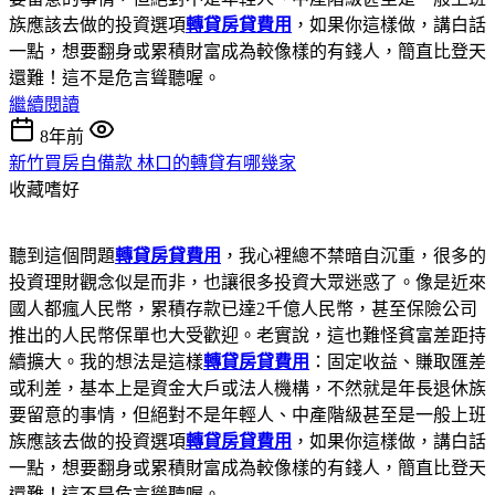
族應該去做的投資選項
轉貸房貸費用
，如果你這樣做，講白話
一點，想要翻身或累積財富成為較像樣的有錢人，簡直比登天
還難！這不是危言聳聽喔。
繼續閱讀
8年前
新竹買房自備款 林口的轉貸有哪幾家
收藏嗜好
聽到這個問題
轉貸房貸費用
，我心裡總不禁暗自沉重，很多的
投資理財觀念似是而非，也讓很多投資大眾迷惑了。像是近來
國人都瘋人民幣，累積存款已達2千億人民幣，甚至保險公司
推出的人民幣保單也大受歡迎。老實說，這也難怪貧富差距持
續擴大。我的想法是這樣
轉貸房貸費用
：固定收益、賺取匯差
或利差，基本上是資金大戶或法人機構，不然就是年長退休族
要留意的事情，但絕對不是年輕人、中產階級甚至是一般上班
族應該去做的投資選項
轉貸房貸費用
，如果你這樣做，講白話
一點，想要翻身或累積財富成為較像樣的有錢人，簡直比登天
還難！這不是危言聳聽喔。