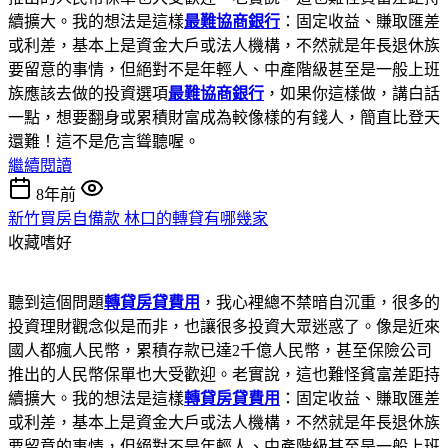
續擴大。我的想法是這樣
最難協商銀行
：固定收益、賺取匯差
或利差，基本上是資金大戶或法人機構，不然就是年長退休族
要留意的事情，但絕對不是年輕人、中產階級甚至是一般上班
族應該去做的投資選項
最難協商銀行
，如果你這樣做，講白話
一點，想要翻身或累積財富成為較像樣的有錢人，簡直比登天
還難！這不是危言聳聽喔。
繼續閱讀
8年前
新竹買房自備款 林口的轉貸有哪幾家
收藏嗜好
聽到這個問題
轉貸房貸費用
，我心裡總不禁暗自沉重，很多的
投資理財觀念似是而非，也讓很多投資大眾迷惑了。像是近來
國人都瘋人民幣，累積存款已達2千億人民幣，甚至保險公司
推出的人民幣保單也大受歡迎。老實說，這也難怪貧富差距持
續擴大。我的想法是這樣
轉貸房貸費用
：固定收益、賺取匯差
或利差，基本上是資金大戶或法人機構，不然就是年長退休族
要留意的事情，但絕對不是年輕人、中產階級甚至是一般上班